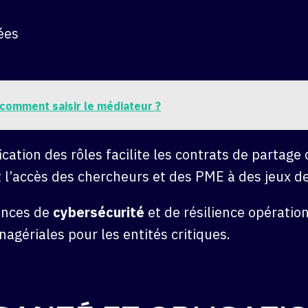
ées
 comment saisir le médiateur ?
fication des rôles facilite les contrats de partag
nt l’accès des chercheurs et des PME à des jeux 
ences de
cybersécurité
et de résilience opératio
agériales pour les entités critiques.