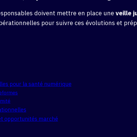
responsables doivent mettre en place une
veille j
opérationnelles pour suivre ces évolutions et pré
les pour la santé numérique
teformes
rmité
ationnelles
et opportunités marché